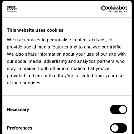
Tempo indeterminato
;
CCNL Applicato:
Commercio;
Trattamento economico
: RAL compresa tra
€38.000 e €50.000, in funzione dell'effettiva
This website uses cookies
esperienza maturata;
We use cookies to personalise content and ads, to
Premio di risultato competitivo
(in aggiunta alla
provide social media features and to analyse our traffic.
RAL); possibilità di auto aziendale a uso
We also share information about your use of our site with
promiscuo;
our social media, advertising and analytics partners who
Cosa offriamo
: opportunità di sviluppo
may combine it with other information that you’ve
professionale, lavoro agile, Welfare aziendale.
provided to them or that they’ve collected from your use
of their services.
Scopri tutti i benefit sul nostro sito!
Sede di lavoro
: Milano Centro.
Consent
#LI-MF1
Necessary
Selection
Preferences